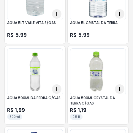
Add
Add
+
3
+
5
+
10
+
3
AGUA 5LT VALLE VITA S/GAS
AGUA 5L CRISTAL DA TERRA
R$ 5,99
R$ 5,99
Add
Add
+
3
+
5
+
10
+
3
AGUA 500ML DA PEDRA C/GAS
AGUA 500ML CRYSTAL DA
TERRA C/GAS
R$ 1,99
R$ 1,19
500ml
0.5 lt