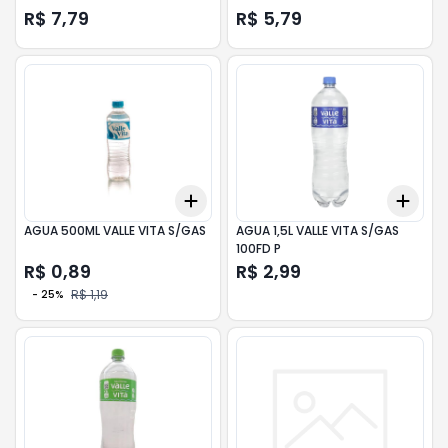
R$ 7,79
R$ 5,79
Add
Add
+
3
+
5
+
10
+
3
AGUA 500ML VALLE VITA S/GAS
AGUA 1,5L VALLE VITA S/GAS
100FD P
R$ 0,89
R$ 2,99
R$ 1,19
-
25
%