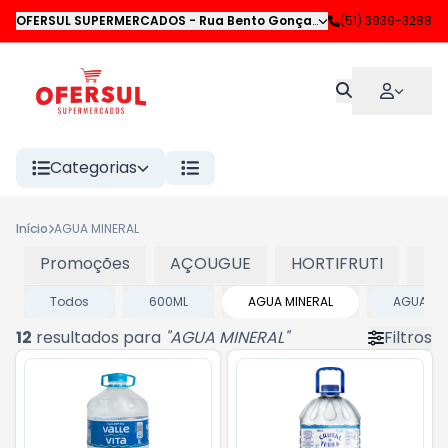
OFERSUL SUPERMERCADOS
-
Rua Bento Gonçalves
,
(51) 3939-3288
Novo Hamburgo
Categorias
Início
AGUA MINERAL
Promoções
AÇOUGUE
HORTIFRUTI
LA
Todos
600ML
AGUA MINERAL
AGUAS S
12
resultados para
"
AGUA MINERAL
"
Filtros