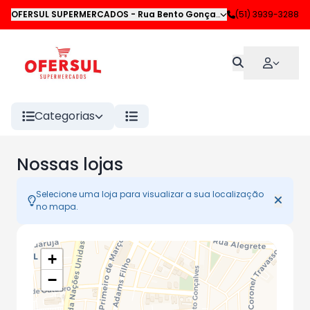
OFERSUL SUPERMERCADOS
-
Rua Bento Gonçalves
,
(51) 3939-3288
Novo Hamburgo
Categorias
Nossas lojas
Selecione uma loja para visualizar a sua localização
no mapa.
+
−