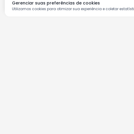
Gerenciar suas preferências de cookies
Utilizamos cookies para otimizar sua experiência e coletar estatíst
Aproveite as nossas prom
Cadastre seu e-mail e receba ofertas ex