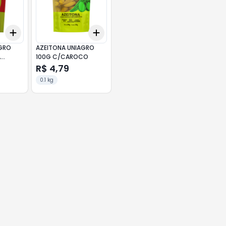
Add
Add
+
3
+
5
+
10
+
3
+
5
+
10
AGRO
AZEITONA UNIAGRO
A
100G C/CAROCO
R$ 4,79
0.1 kg