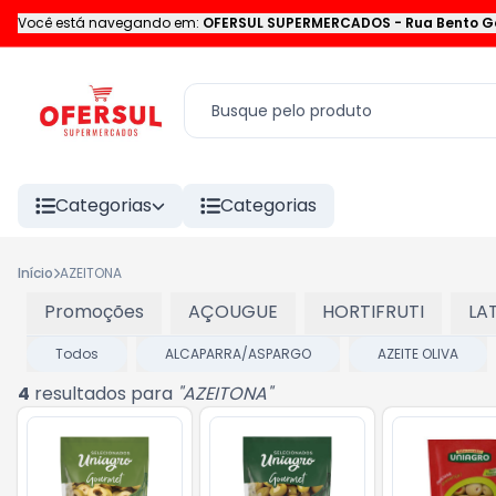
Você está navegando em:
OFERSUL SUPERMERCADOS
-
Rua Bento G
Categorias
Categorias
Início
AZEITONA
Promoções
AÇOUGUE
HORTIFRUTI
LA
Todos
ALCAPARRA/ASPARGO
AZEITE OLIVA
4
resultados para
"
AZEITONA
"