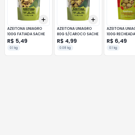
Add
Add
+
3
+
5
+
10
+
3
+
5
+
10
AZEITONA UNIAGRO
AZEITONA UNIAGRO
AZEITONA UNI
100G FATIADA SACHE
80G S/CAROCO SACHE
100G RECHEAD
C/PIMENT
R$ 5,49
R$ 4,99
R$ 6,49
0.1 kg
0.08 kg
0.1 kg