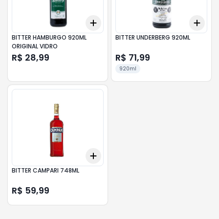
Add
Add
+
3
+
5
+
10
+
3
BITTER HAMBURGO 920ML
BITTER UNDERBERG 920ML
ORIGINAL VIDRO
R$ 28,99
R$ 71,99
920ml
Add
+
3
+
5
+
10
BITTER CAMPARI 748ML
R$ 59,99