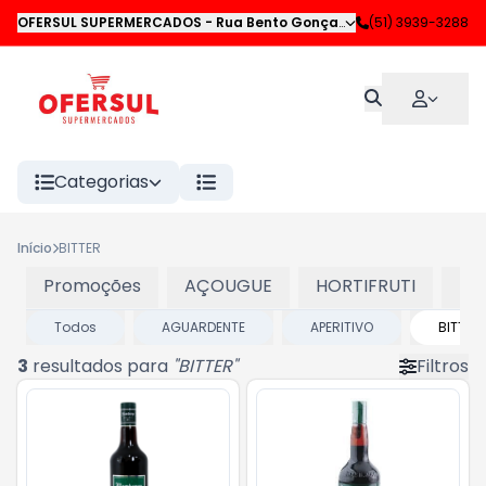
OFERSUL SUPERMERCADOS
-
Rua Bento Gonçalves
,
(51) 3939-3288
Novo Hamburgo
Categorias
Início
BITTER
Promoções
AÇOUGUE
HORTIFRUTI
LA
Todos
AGUARDENTE
APERITIVO
BITTER
3
resultados para
"
BITTER
"
Filtros