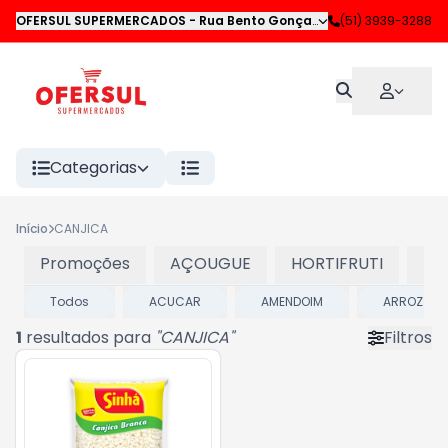
OFERSUL SUPERMERCADOS
-
Rua Bento Gonçalves
,
(51) 3939-3288
Novo Hamburgo
Categorias
Início
CANJICA
Promoções
AÇOUGUE
HORTIFRUTI
LA
Todos
ACUCAR
AMENDOIM
ARROZ
1
resultados para
"
CANJICA
"
Filtros