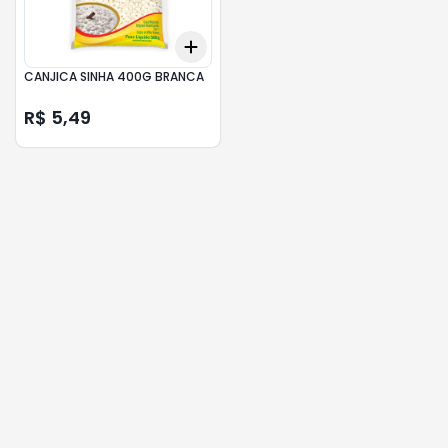
Add
+
3
+
5
+
10
CANJICA SINHA 400G BRANCA
R$ 5,49