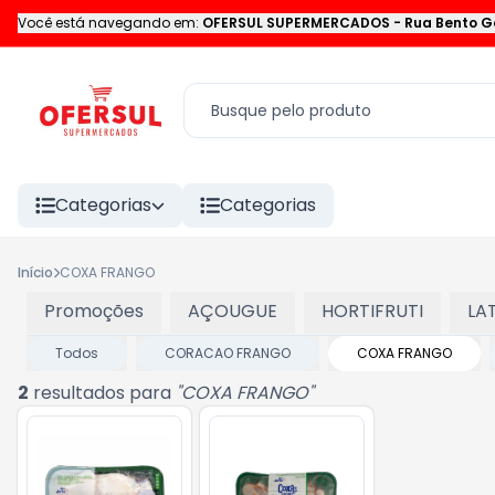
Você está navegando em:
OFERSUL SUPERMERCADOS
-
Rua Bento G
Categorias
Categorias
Início
COXA FRANGO
Promoções
AÇOUGUE
HORTIFRUTI
LA
Todos
CORACAO FRANGO
COXA FRANGO
2
resultados para
"
COXA FRANGO
"