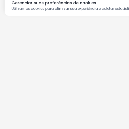
Gerenciar suas preferências de cookies
Utilizamos cookies para otimizar sua experiência e coletar estatíst
Aproveite as nossas prom
Cadastre seu e-mail e receba ofertas ex