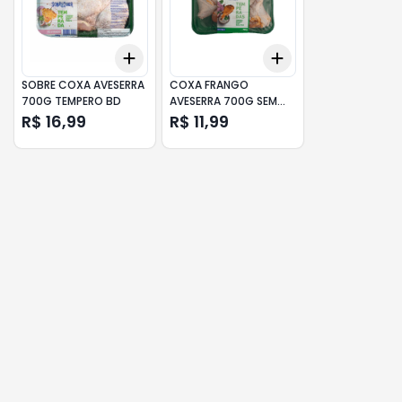
Add
Add
+
3
+
5
+
10
+
3
+
5
+
10
SOBRE COXA AVESERRA
COXA FRANGO
700G TEMPERO BD
AVESERRA 700G SEM
PONTA TEMP
R$ 16,99
R$ 11,99