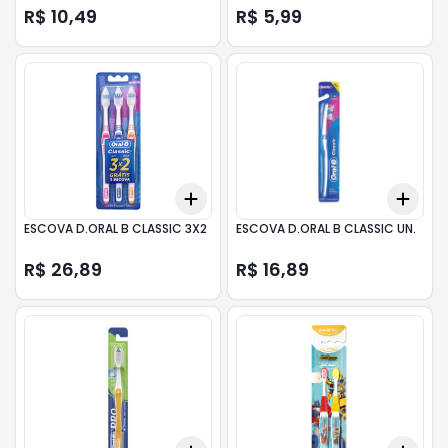
R$ 10,49
R$ 5,99
Add
Add
+
3
+
5
+
10
+
3
ESCOVA D.ORAL B CLASSIC 3X2
ESCOVA D.ORAL B CLASSIC UN.
R$ 26,89
R$ 16,89