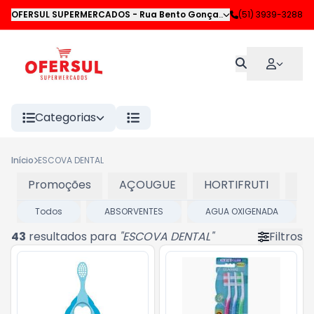
OFERSUL SUPERMERCADOS
-
Rua Bento Gonçalves
,
(51) 3939-3288
Novo Hamburgo
Categorias
Início
ESCOVA DENTAL
Promoções
AÇOUGUE
HORTIFRUTI
LA
Todos
ABSORVENTES
AGUA OXIGENADA
43
resultados para
"
ESCOVA DENTAL
"
Filtros