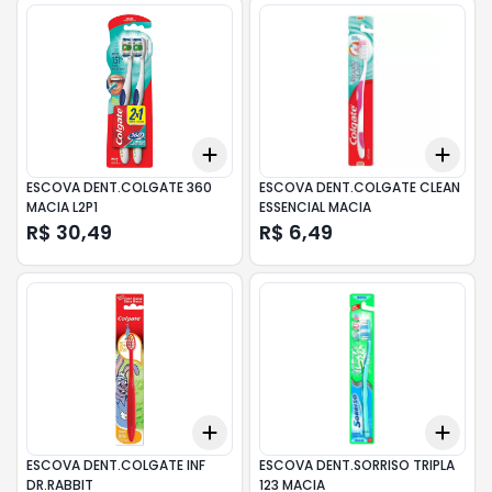
Add
Add
+
3
+
5
+
10
+
3
ESCOVA DENT.COLGATE 360
ESCOVA DENT.COLGATE CLEAN
MACIA L2P1
ESSENCIAL MACIA
R$ 30,49
R$ 6,49
Add
Add
+
3
+
5
+
10
+
3
ESCOVA DENT.COLGATE INF
ESCOVA DENT.SORRISO TRIPLA
DR.RABBIT
123 MACIA