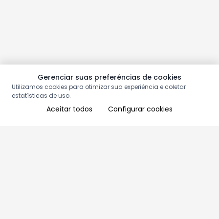
Gerenciar suas preferências de cookies
Utilizamos cookies para otimizar sua experiência e coletar
estatísticas de uso.
Aceitar todos
Configurar cookies