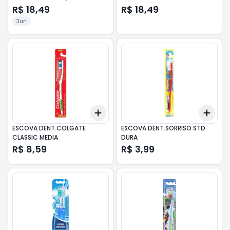
R$ 18,49
R$ 18,49
3un
Add
Add
+
3
+
5
+
10
+
3
ESCOVA DENT.COLGATE
ESCOVA DENT.SORRISO STD
CLASSIC MEDIA
DURA
R$ 8,59
R$ 3,99