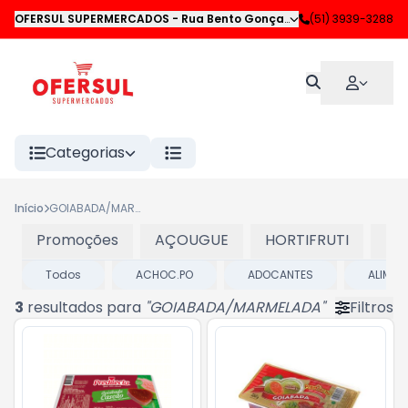
OFERSUL SUPERMERCADOS
-
Rua Bento Gonçalves
,
(51) 3939-3288
Novo Hamburgo
Categorias
Início
GOIABADA/MARMELADA
Promoções
AÇOUGUE
HORTIFRUTI
LA
Todos
ACHOC.PO
ADOCANTES
ALIMEN
3
resultados para
"
GOIABADA/MARMELADA
"
Filtros