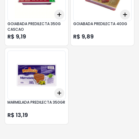
Add
Add
+
3
+
5
+
10
+
3
GOIABADA PREDILECTA 350G
GOIABADA PREDILECTA 400G
CASCAO
R$ 9,19
R$ 9,89
Add
+
3
+
5
+
10
MARMELADA PREDILECTA 350GR
R$ 13,19