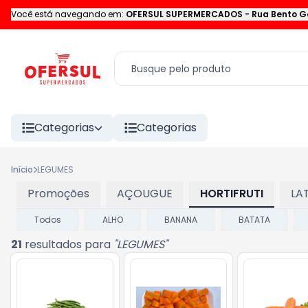
Você está navegando em:
OFERSUL SUPERMERCADOS
-
Rua Bento G
Categorias
Categorias
Início
LEGUMES
Promoções
AÇOUGUE
HORTIFRUTI
LA
Todos
ALHO
BANANA
BATATA
21
resultados para
"
LEGUMES
"