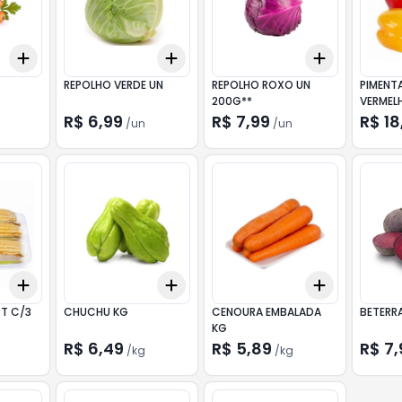
Add
Add
Add
+
0.9
kg
+
1.5
kg
+
3
+
5
+
10
+
3
+
5
+
REPOLHO VERDE UN
REPOLHO ROXO UN
PIMENT
200G**
R$ 6,99
R$ 7,99
R$ 18
/
un
/
un
Add
Add
Add
+
3
+
5
+
10
+
1.5
kg
+
2.5
kg
+
1.5
kg
+
2
CT C/3
CHUCHU KG
CENOURA EMBALADA
BETERR
KG
R$ 6,49
R$ 5,89
R$ 7,
/
kg
/
kg