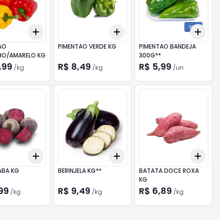
Add
Add
Add
10
+
1.5
kg
+
2.5
kg
+
1.5
kg
+
2.5
kg
+
3
AO
PIMENTAO VERDE KG
PIMENTAO BANDEJA
VERMELHO/AMARELO KG
300G**
,99
R$ 8,49
R$ 5,99
/
kg
/
kg
/
un
Add
Add
Add
.5
kg
+
1.5
kg
+
2.5
kg
+
1.5
kg
+
2.5
kg
+
3
ABA KG
BERINJELA KG**
BATATA DOCE ROXA
KG
99
R$ 9,49
R$ 6,89
/
kg
/
kg
/
kg