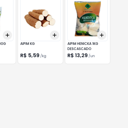
Add
Add
Add
+
3
+
5
+
10
+
3
kg
+
5
kg
+
3
+
5
+
700G
AIPIM KG
AIPIM HENICKA 1KG
DESCASCADO
R$ 5,59
R$ 13,29
/
kg
/
un