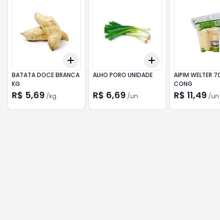
Add
Add
+
3
kg
+
5
kg
+
3
+
5
+
10
BATATA DOCE BRANCA
ALHO PORO UNIDADE
AIPIM WELTER 
KG
CONG
R$ 5,69
R$ 6,69
R$ 11,49
/
kg
/
un
/
un