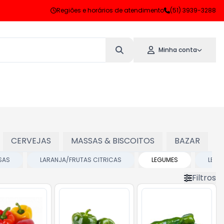
Regiões e horários de atendimento
(51) 3939-3288
Minha conta
CERVEJAS
MASSAS & BISCOITOS
BAZAR
SAS
LARANJA/FRUTAS CITRICAS
LEGUMES
LENH
Filtros