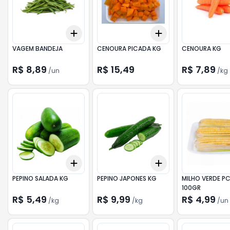
Add
Add
+
3
+
5
+
10
+
3
+
5
+
10
VAGEM BANDEJA
CENOURA PICADA KG
CENOURA KG
R$ 8,89
R$ 15,49
R$ 7,89
/
un
/
kg
Add
Add
+
1.5
kg
+
2.5
kg
+
1.5
kg
+
2.5
kg
PEPINO SALADA KG
PEPINO JAPONES KG
MILHO VERDE P
100GR
R$ 5,49
R$ 9,99
R$ 4,99
/
kg
/
kg
/
un