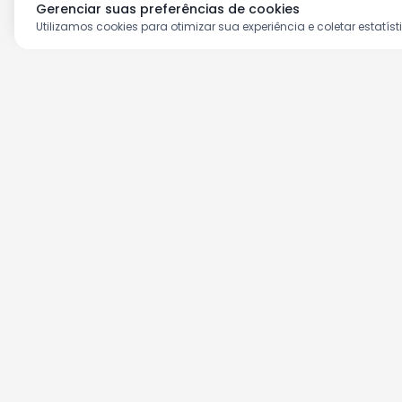
Gerenciar suas preferências de cookies
Utilizamos cookies para otimizar sua experiência e coletar estatíst
Aproveite as nossas prom
Cadastre seu e-mail e receba ofertas ex