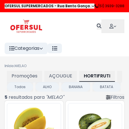
OFERSUL SUPERMERCADOS
-
Rua Bento Gonçalves
,
(51) 3939-3288
Novo Hamburgo
Categorias
Início
MELAO
Promoções
AÇOUGUE
HORTIFRUTI
LA
Todos
ALHO
BANANA
BATATA
5
resultados para
"
MELAO
"
Filtros