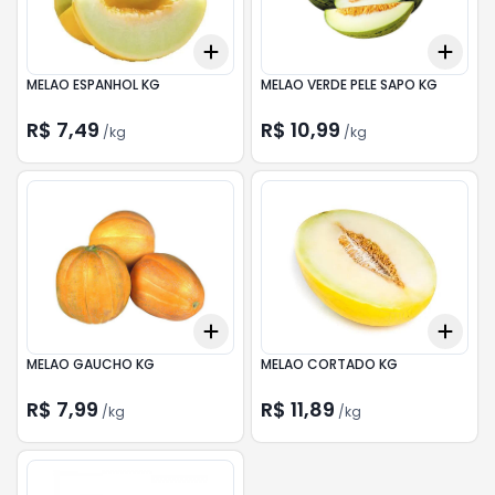
Add
Add
+
4.2
kg
+
7
kg
+
3.
MELAO ESPANHOL KG
MELAO VERDE PELE SAPO KG
R$ 7,49
R$ 10,99
/
kg
/
kg
Add
Add
+
3.6
kg
+
6
kg
+
1.8
MELAO GAUCHO KG
MELAO CORTADO KG
R$ 7,99
R$ 11,89
/
kg
/
kg