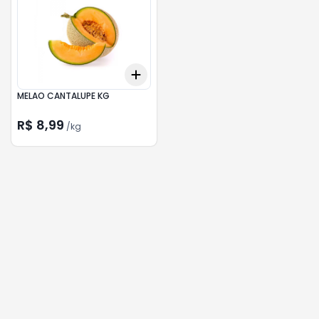
Add
+
3.6
kg
+
6
kg
MELAO CANTALUPE KG
R$ 8,99
/
kg