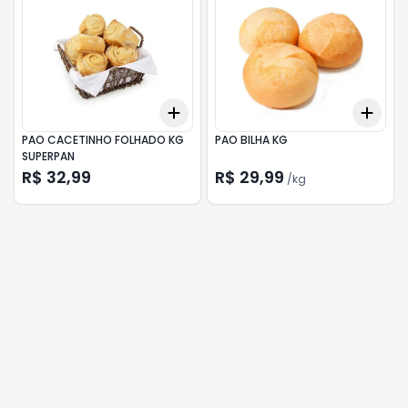
Add
Add
+
3
+
5
+
10
+
0.
PAO CACETINHO FOLHADO KG
PAO BILHA KG
SUPERPAN
R$ 32,99
R$ 29,99
/
kg