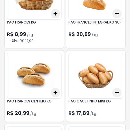
Add
Add
+
0.6
kg
+
1
kg
+
0.
PAO FRANCES KG
PAO FRANCES INTEGRAL KG SUP
R$ 8,99
R$ 20,99
/
kg
/
kg
R$ 12,99
-
31
%
Add
Add
+
0.6
kg
+
1
kg
+
0.
PAO FRANCES CENTEIO KG
PAO CACETINHO MINI KG
R$ 20,99
R$ 17,89
/
kg
/
kg