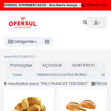
OFERSUL SUPERMERCADOS
-
Rua Bento Gonçalves
,
(51) 3939-3288
Novo Hamburgo
Categorias
Início
PAO FRANCES TERCEIRO
Promoções
AÇOUGUE
HORTIFRUTI
LA
Todos
FARINHA ROSCA/OUTRAS PROPRIO
MASSI
6
resultados para
"
PAO FRANCES TERCEIRO
"
Filtros