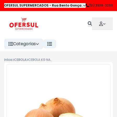
OFERSUL SUPERMERCADOS
-
Rua Bento Gonçalves
,
(51) 3939-3288
Novo Hamburgo
Categorias
Início
CEBOLA
CEBOLA KG NACIONAL