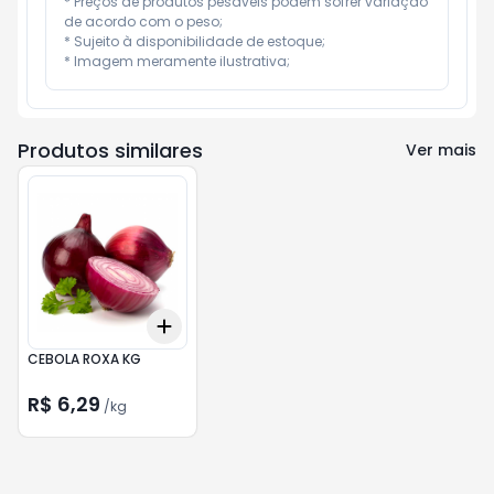
* Preços de produtos pesáveis podem sofrer variação 
de acordo com o peso;

* Sujeito à disponibilidade de estoque;

* Imagem meramente ilustrativa;
Produtos similares
Ver mais
Add
+
1.5
kg
+
2.5
kg
CEBOLA ROXA KG
R$ 6,29
/
kg