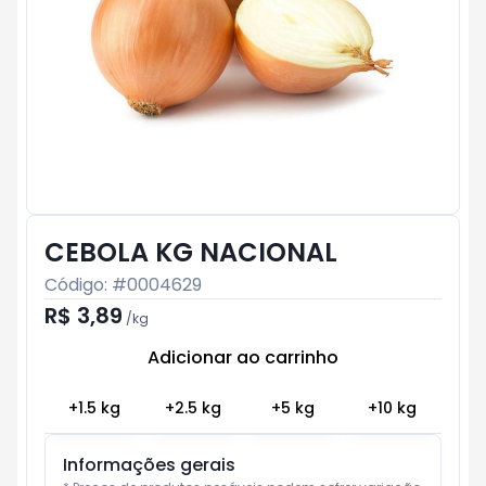
CEBOLA KG NACIONAL
Código: #
0004629
R$ 3,89
/
kg
Adicionar ao carrinho
Subtotal:
R$ 0
+
1.5
kg
+
2.5
kg
+
5
kg
+
10
kg
Informações gerais