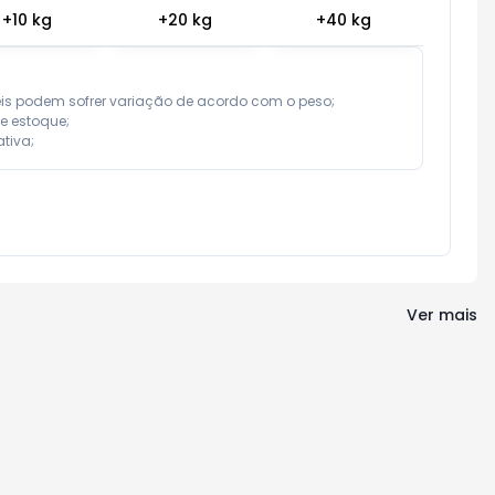
+
10
kg
+
20
kg
+
40
kg
eis podem sofrer variação de acordo com o peso;

e estoque;

tiva;
Ver mais