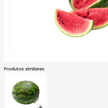
Produtos similares
Add
+
30
kg
+
50
kg