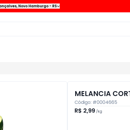
onçalves
,
Novo Hamburgo
-
RS
MELANCIA COR
Código: #
0004665
R$ 2,99
/
kg