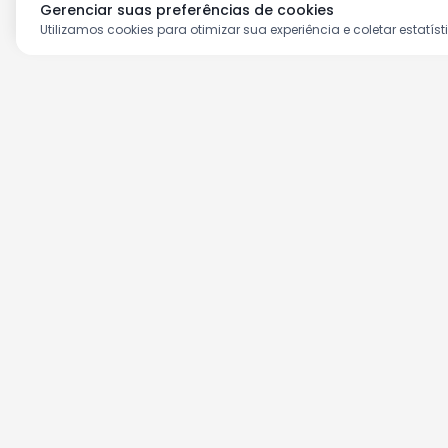
Gerenciar suas preferências de cookies
Utilizamos cookies para otimizar sua experiência e coletar estatíst
Aproveite as nossas prom
Cadastre seu e-mail e receba ofertas ex