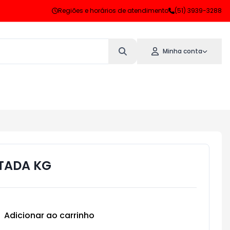
Regiões e horários de atendimento
(51) 3939-3288
Minha conta
TADA KG
Adicionar ao carrinho
Subtotal:
R$ 0,00