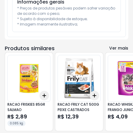
Informações gerais
* Preços de produtos pesáveis podem sofrer variação 
de acordo com o peso;

* Sujeito à disponibilidade de estoque;

* Imagem meramente ilustrativa;
Produtos similares
Ver mais
Add
Add
+
3
+
5
+
10
+
3
+
5
+
10
RACAO FRISKIES 85GR
RACAO FRILY CAT 500G
RACAO WHISK
SALMAO
PEIXE CASTRADOS
FRANGO JUNI
R$ 2,89
R$ 12,39
R$ 4,09
0.085 kg