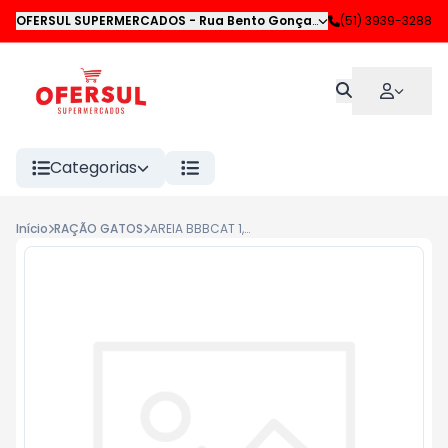
OFERSUL SUPERMERCADOS
-
Rua Bento Gonçalves
,
(51) 3939-3288
Novo Hamburgo
Categorias
Início
RAÇÃO GATOS
AREIA BBBCAT 1,6KG SILICA CRISTAL TRAD