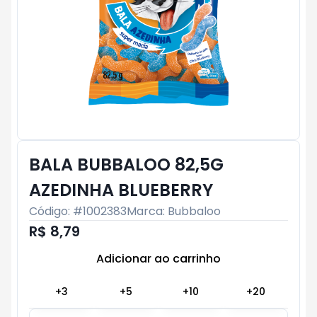
BALA BUBBALOO 82,5G
AZEDINHA BLUEBERRY
Código: #
1002383
Marca:
Bubbaloo
R$ 8,79
Adicionar ao carrinho
Subtotal:
R$ 0
+
3
+
5
+
10
+
20