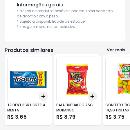
Informações gerais
* Preços de produtos pesáveis podem sofrer variação 
de acordo com o peso;

* Sujeito à disponibilidade de estoque;

* Imagem meramente ilustrativa;
Produtos similares
Ver mais
Add
Add
+
3
+
5
+
10
+
3
+
5
+
10
TRIDENT 8GR HORTELA
BALA BUBBALOO 75G
CONFEITO TI
MENTA
MORANGO
14,5G FRUTAS
R$ 3,65
R$ 8,79
R$ 3,75