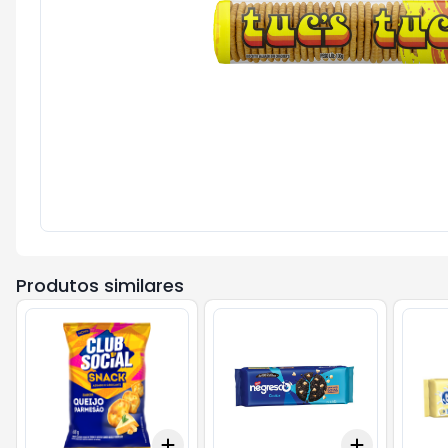
Produtos similares
Add
Add
+
3
+
5
+
10
+
3
+
5
+