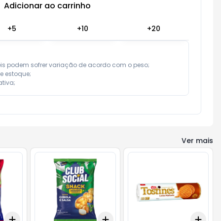
Adicionar ao carrinho
Subtotal:
R$ 0,00
+
5
+
10
+
20
eis podem sofrer variação de acordo com o peso;

e estoque;

tiva;
Ver mais
Add
Add
Add
+
3
+
5
+
10
+
3
+
5
+
10
+
3