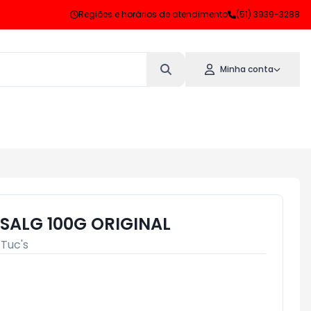
Regiões e horários de atendimento
(51) 3939-3288
Minha conta
 SALG 100G ORIGINAL
:
Tuc's