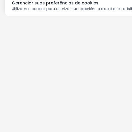
Gerenciar suas preferências de cookies
Utilizamos cookies para otimizar sua experiência e coletar estatíst
Aproveite as nossas prom
Cadastre seu e-mail e receba ofertas ex