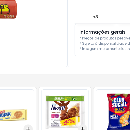
+
3
Informações gerais
* Preços de produtos pesáv
* Sujeito à disponibilidade d
* Imagem meramente ilustra
Add
Add
10
+
3
+
5
+
10
+
3
+
5
+
10