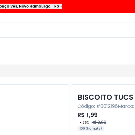
onçalves
,
Novo Hamburgo
-
RS
BISCOITO TUCS
Código: #
0012196
Marca
R$ 1,99
R$ 2,69
-
26
%
100 Grama(s)