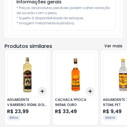
Informações gerais
* Preços de produtos pesáveis podem sofrer variação 
de acordo com o peso;

* Sujeito à disponibilidade de estoque;

* Imagem meramente ilustrativa;
Produtos similares
Ver mais
Add
Add
+
3
+
5
+
10
+
3
+
5
+
10
AGUARDENTE
CACHACA YPIOCA
AGUARDENTE 
V.BARREIRO 910ML GOLD
965ML OURO
970ML PET
COMPOSTA
R$ 23,99
R$ 33,49
R$ 9,49
910ml
966ml