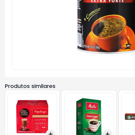
Produtos similares
Add
Add
+
3
+
5
+
10
+
3
+
5
+