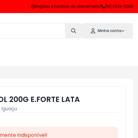
Regiões e horários de atendimento
(51) 3939-3288
Minha conta
L 200G E.FORTE LATA
:
Iguaçu
mente indisponível!