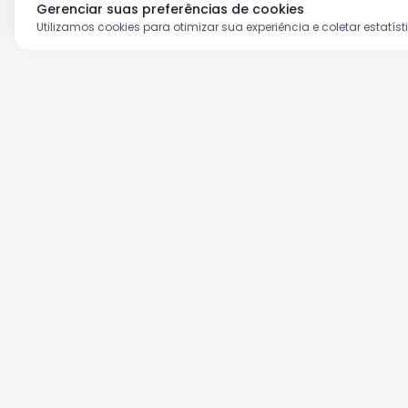
Gerenciar suas preferências de cookies
Utilizamos cookies para otimizar sua experiência e coletar estatíst
Aproveite as nossas prom
Cadastre seu e-mail e receba ofertas ex