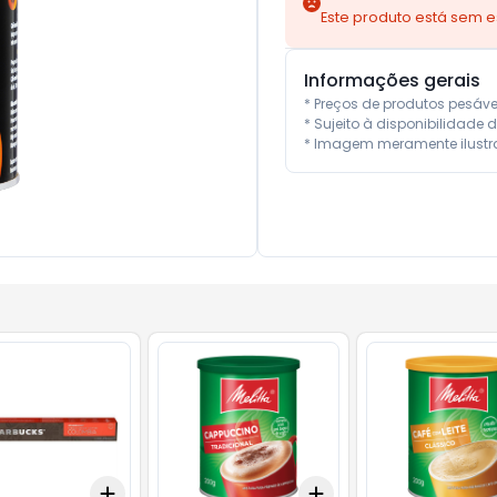
Este produto está sem 
Informações gerais
* Preços de produtos pesáv
* Sujeito à disponibilidade d
* Imagem meramente ilustra
Add
Add
10
+
3
+
5
+
10
+
3
+
5
+
10