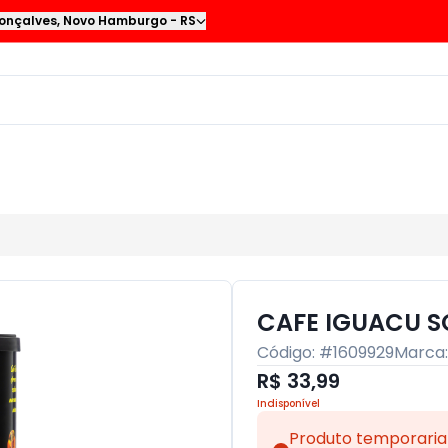
onçalves
,
Novo Hamburgo
-
RS
CAFE IGUACU SO
Código: #
1609929
Marca
R$ 33,99
Indisponível
Produto temporaria