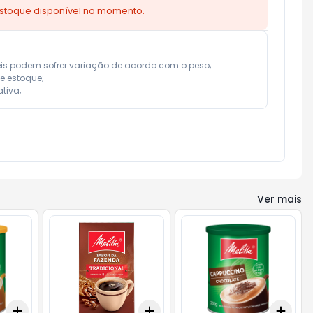
estoque disponível no momento.
eis podem sofrer variação de acordo com o peso;

e estoque;

tiva;
Ver mais
Add
Add
Add
+
3
+
5
+
10
+
3
+
5
+
10
+
3