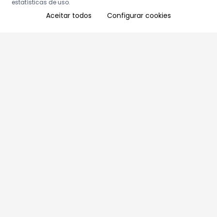
estatísticas de uso.
Aceitar todos
Configurar cookies
Aproveite as nossas promoções!
Cadastre seu e-mail e receba ofertas exclusivas.
QUERO RECEBER