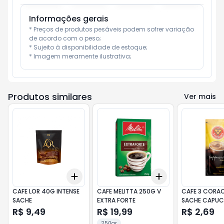
Informações gerais
* Preços de produtos pesáveis podem sofrer variação 
de acordo com o peso;

* Sujeito à disponibilidade de estoque;

* Imagem meramente ilustrativa;
Produtos similares
Ver mais
Add
Add
+
3
+
5
+
10
+
3
+
5
+
10
CAFE LOR 40G INTENSE
CAFE MELITTA 250G V
CAFE 3 CORA
SACHE
EXTRA FORTE
SACHE CAPUC
R$ 9,49
R$ 19,99
R$ 2,69
250gr