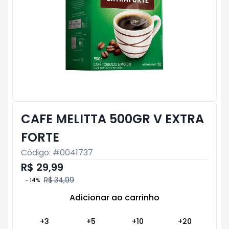
CAFE MELITTA 500GR V EXTRA
FORTE
Código: #
0041737
R$ 29,99
R$ 34,99
-
14
%
Adicionar ao carrinho
Subtotal:
R$ 0
+
3
+
5
+
10
+
20