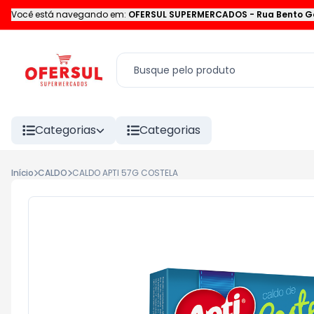
Você está navegando em:
OFERSUL SUPERMERCADOS
-
Rua Bento G
Categorias
Categorias
Início
CALDO
CALDO APTI 57G COSTELA