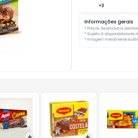
+
3
Informações gerais
* Preços de produtos pesáv
* Sujeito à disponibilidade d
* Imagem meramente ilustra
Add
Add
10
+
3
+
5
+
10
+
3
+
5
+
10