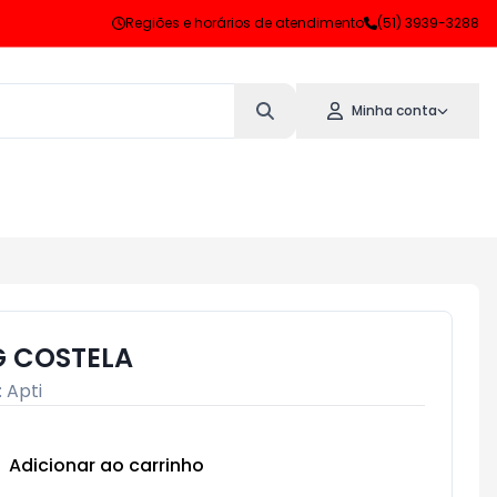
Regiões e horários de atendimento
(51) 3939-3288
Minha conta
G COSTELA
:
Apti
Adicionar ao carrinho
Subtotal:
R$ 0,00