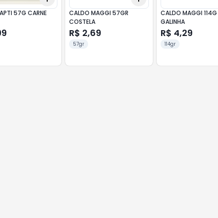
CALDO APTI 57G CARNE
CALDO MAGGI 57GR
CALDO MAGGI 114G
COSTELA
GALINHA
99
R$ 2,69
R$ 4,29
57gr
114gr