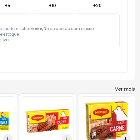
+
5
+
10
+
20
eis podem sofrer variação de acordo com o peso;

e estoque;

tiva;
Ver mais
Add
Add
Add
+
3
+
5
+
10
+
3
+
5
+
10
+
3