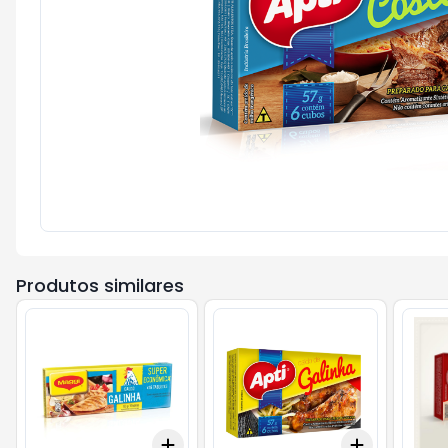
Produtos similares
Add
Add
+
3
+
5
+
10
+
3
+
5
+