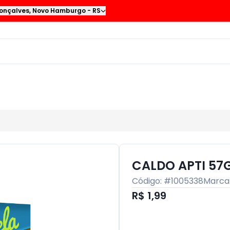
onçalves
,
Novo Hamburgo
-
RS
CALDO APTI 57
Código: #
1005338
Marca
R$ 1,99