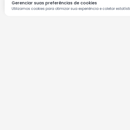
Gerenciar suas preferências de cookies
Utilizamos cookies para otimizar sua experiência e coletar estatíst
Aproveite as nossas prom
Cadastre seu e-mail e receba ofertas ex