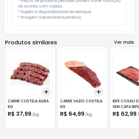
* Preços de produtos pesáveis podem sofrer variação 
de acordo com o peso;

* Sujeito à disponibilidade de estoque;

* Imagem meramente ilustrativa;
Produtos similares
Ver mais
Add
Add
+
3
kg
+
5
kg
+
3.6
kg
+
6
kg
CARNE COSTELA AGRA
CARNE VAZIO COSTELA
BIFE COXAO 
KG
KG
SEM CAPA BIFE
R$ 37,99
R$ 64,99
R$ 62,99
/
kg
/
kg