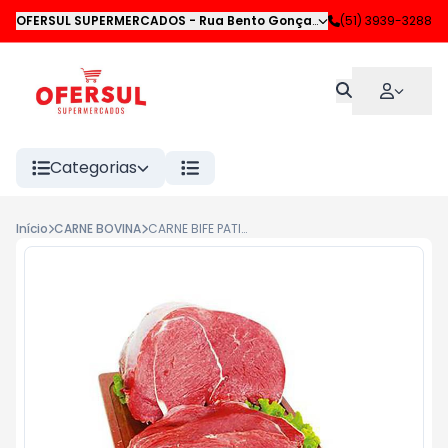
OFERSUL SUPERMERCADOS
-
Rua Bento Gonçalves
,
(51) 3939-3288
Novo Hamburgo
Categorias
Início
CARNE BOVINA
CARNE BIFE PATINHO KG