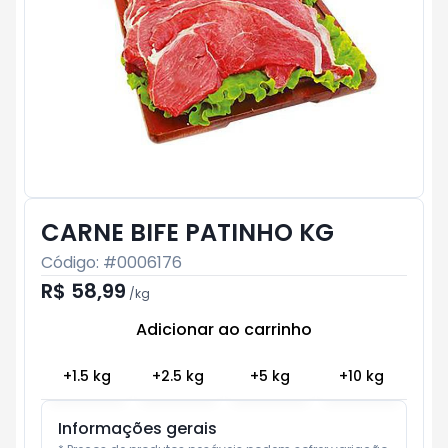
CARNE BIFE PATINHO KG
Código: #
0006176
R$ 58,99
/
kg
Adicionar ao carrinho
Subtotal:
R$ 0
+
1.5
kg
+
2.5
kg
+
5
kg
+
10
kg
Informações gerais