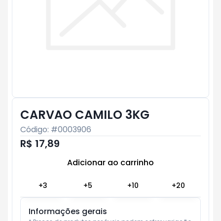
CARVAO CAMILO 3KG
Código: #
0003906
R$ 17,89
Adicionar ao carrinho
Subtotal:
R$ 0
+
3
+
5
+
10
+
20
Informações gerais