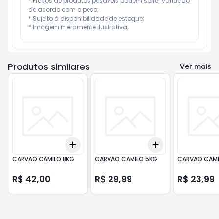
* Preços de produtos pesáveis podem sofrer variação 
de acordo com o peso;

* Sujeito à disponibilidade de estoque;

* Imagem meramente ilustrativa;
Produtos similares
Ver mais
Add
Add
+
3
+
5
+
10
+
3
+
5
+
10
CARVAO CAMILO 8KG
CARVAO CAMILO 5KG
CARVAO CAMI
R$ 42,00
R$ 29,99
R$ 23,99