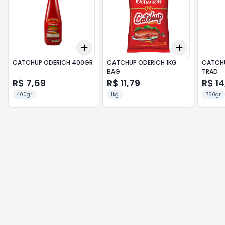
Add
Add
+
3
+
5
+
10
+
3
+
5
+
CATCHUP ODERICH 400GR
CATCHUP ODERICH 1KG
CATCHU
BAG
TRAD
R$ 7,69
R$ 11,79
R$ 14
400gr
1kg
750gr