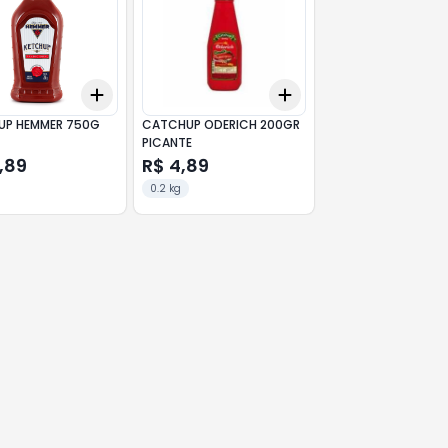
Add
Add
10
+
3
+
5
+
10
+
3
+
5
+
10
P HEMMER 750G
CATCHUP ODERICH 200GR
PICANTE
,89
R$ 4,89
0.2 kg