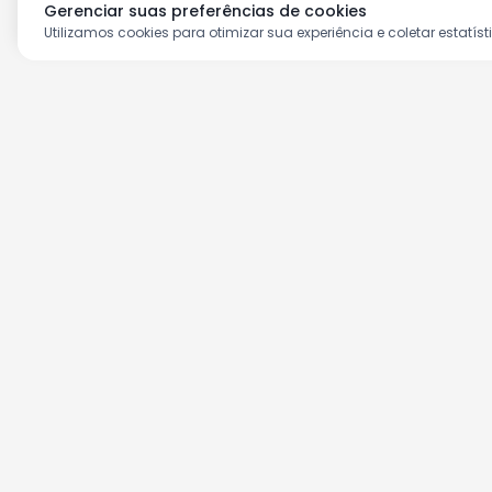
Gerenciar suas preferências de cookies
Utilizamos cookies para otimizar sua experiência e coletar estatíst
Aproveite as nossas prom
Cadastre seu e-mail e receba ofertas ex