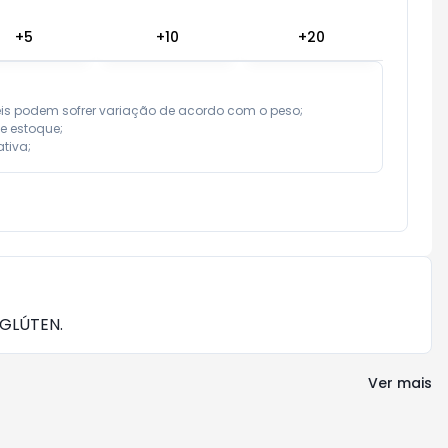
+
5
+
10
+
20
eis podem sofrer variação de acordo com o peso;

e estoque;

tiva;
 GLÚTEN.
Ver mais