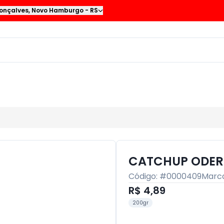
onçalves
,
Novo Hamburgo
-
RS
CATCHUP ODER
Código: #
0000409
Marc
R$ 4,89
200gr