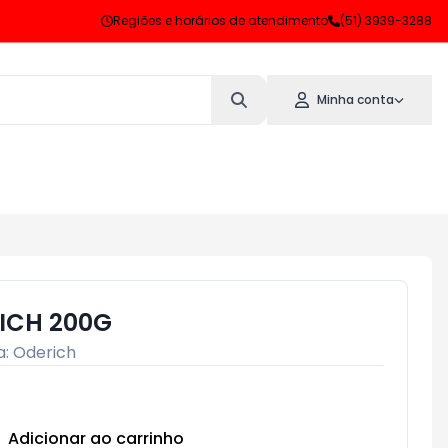
Regiões e horários de atendimento
(51) 3939-3288
Minha conta
ICH 200G
a:
Oderich
Adicionar ao carrinho
Subtotal:
R$ 0,00