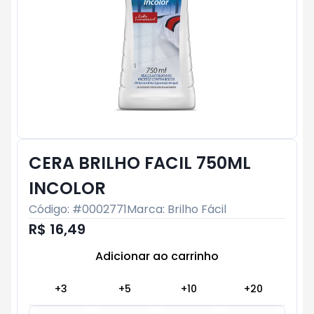
CERA BRILHO FACIL 750ML
INCOLOR
Código: #
0002771
Marca:
Brilho Fácil
R$ 16,49
Adicionar ao carrinho
Subtotal:
R$ 0
+
3
+
5
+
10
+
20