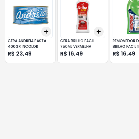
Add
Add
+
3
+
5
+
10
+
3
+
5
+
10
CERA ANDREIA PASTA
CERA BRILHO FACIL
REMOVEDOR D
400GR INCOLOR
750ML VERMELHA
BRILHO FACIL 1
R$ 23,49
R$ 16,49
R$ 16,49