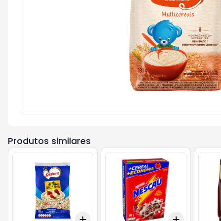
Produtos similares
Add
Add
+
3
+
5
+
10
+
3
+
5
+