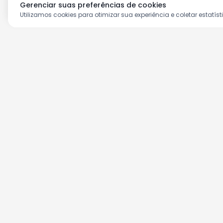
Gerenciar suas preferências de cookies
Utilizamos cookies para otimizar sua experiência e coletar estatíst
Aproveite as nossas prom
Cadastre seu e-mail e receba ofertas ex