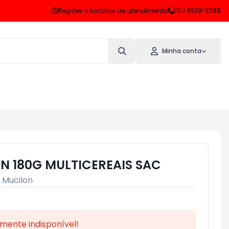
Regiões e horários de atendimento
(51) 3939-3288
Minha conta
N 180G MULTICEREAIS SAC
:
Mucilon
mente indisponível!