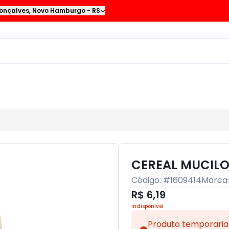
onçalves
,
Novo Hamburgo
-
RS
CEREAL MUCILO
Código: #
1609414
Marca
R$ 6,19
Indisponível
Produto temporaria