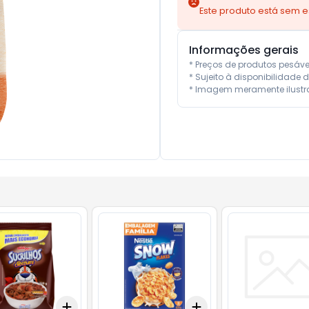
Este produto está sem 
Informações gerais
* Preços de produtos pesáv
* Sujeito à disponibilidade d
* Imagem meramente ilustra
Add
Add
10
+
3
+
5
+
10
+
3
+
5
+
10