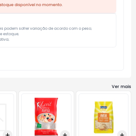
estoque disponível no momento.
eis podem sofrer variação de acordo com o peso;

e estoque;

tiva;
Ver mais
Add
Add
Add
+
3
+
5
+
10
+
3
+
5
+
10
+
3