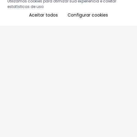
Utilizamos cookies para otimizar sua experiência e coletar
estatísticas de uso.
Aceitar todos
Configurar cookies
Aproveite as nossas promoções!
Cadastre seu e-mail e receba ofertas exclusivas.
QUERO RECEBER