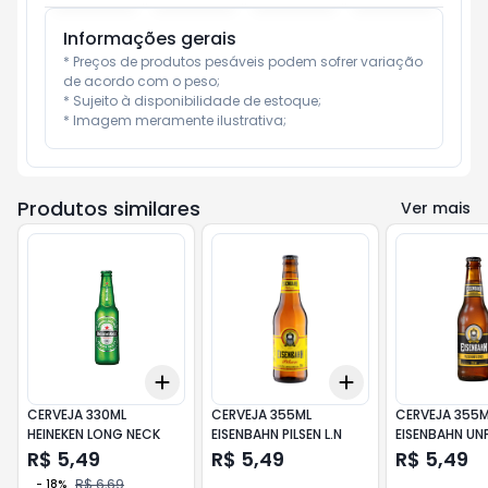
Informações gerais
* Preços de produtos pesáveis podem sofrer variação 
de acordo com o peso;

* Sujeito à disponibilidade de estoque;

* Imagem meramente ilustrativa;
Produtos similares
Ver mais
Add
Add
+
3
+
5
+
10
+
3
+
5
+
10
CERVEJA 330ML
CERVEJA 355ML
CERVEJA 355M
HEINEKEN LONG NECK
EISENBAHN PILSEN L.N
EISENBAHN UNF
LN
R$ 5,49
R$ 5,49
R$ 5,49
R$ 6,69
-
18
%