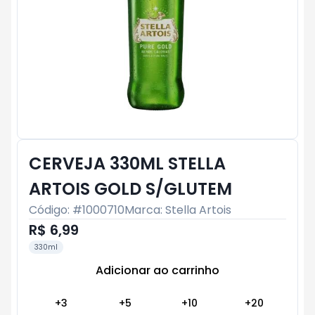
CERVEJA 330ML STELLA
ARTOIS GOLD S/GLUTEM
Código: #
1000710
Marca:
Stella Artois
R$ 6,99
330ml
Adicionar ao carrinho
Subtotal:
R$ 0
+
3
+
5
+
10
+
20