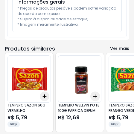
Informações gerais
* Preços de produtos pesáveis podem sofrer variação 
de acordo com o peso;

* Sujeito à disponibilidade de estoque;

* Imagem meramente ilustrativa;
Produtos similares
Ver mais
Add
Add
+
3
+
5
+
10
+
3
+
5
+
10
TEMPERO SAZON 60G
TEMPERO WELLVIN POTE
TEMPERO SAZ
VERMELHO
100G PAPRICA DEFUM
FRANGO VERD
R$ 5,79
R$ 12,69
R$ 5,79
60gr
60gr