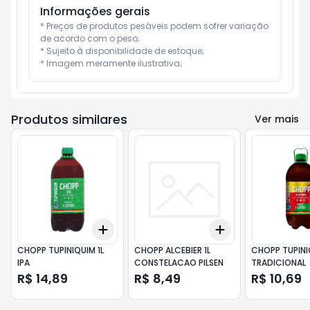
Informações gerais
* Preços de produtos pesáveis podem sofrer variação 
de acordo com o peso;

* Sujeito à disponibilidade de estoque;

* Imagem meramente ilustrativa;
Produtos similares
Ver mais
Add
Add
+
3
+
5
+
10
+
3
+
5
+
10
CHOPP TUPINIQUIM 1L
CHOPP ALCEBIER 1L
CHOPP TUPINI
IPA
CONSTELACAO PILSEN
TRADICIONAL
R$ 14,89
R$ 8,49
R$ 10,69