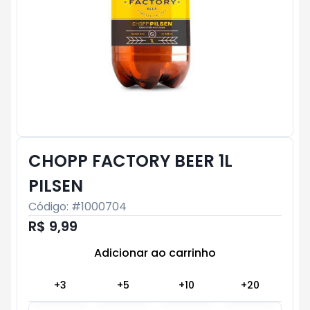
CHOPP FACTORY BEER 1L
PILSEN
Código: #
1000704
R$ 9,99
Adicionar ao carrinho
Subtotal:
R$ 0
+
3
+
5
+
10
+
20