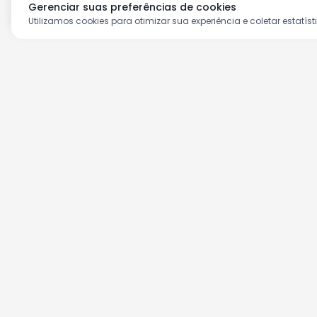
Gerenciar suas preferências de cookies
Utilizamos cookies para otimizar sua experiência e coletar estatíst
Aproveite as nossas prom
Cadastre seu e-mail e receba ofertas ex