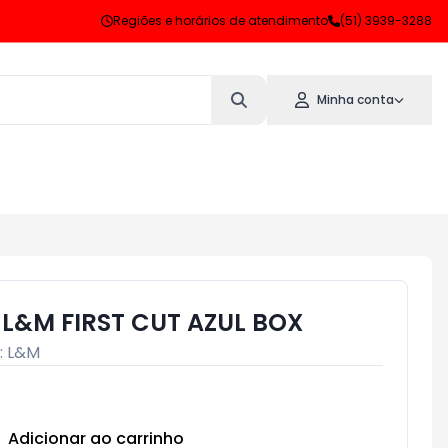
Regiões e horários de atendimento
(51) 3939-3288
Minha conta
L&M FIRST CUT AZUL BOX
:
L&M
Adicionar ao carrinho
Subtotal:
R$ 0,00