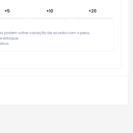
+
5
+
10
+
20
eis podem sofrer variação de acordo com o peso;

e estoque;

tiva;