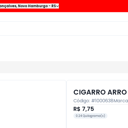
onçalves
,
Novo Hamburgo
-
RS
CIGARRO ARRO 
Código: #
1000638
Marca
R$ 7,75
0.24 Quilograma(s)