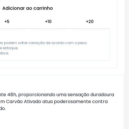
Adicionar ao carrinho
Subtotal:
R$ 0,00
+
5
+
10
+
20
eis podem sofrer variação de acordo com o peso;

e estoque;

tiva;
urante 48h, proporcionando uma sensação duradoura
 com Carvão Ativado atua poderosamente contra
do.