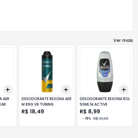
Ver mais
Add
Add
Add
+
3
+
5
+
10
+
3
+
5
+
10
+
3
A AER
DESODORANTE REXONA AER
DESODORANTE REXONA ROL
LEAR
M 89G V8 TUNING
50ML M ACTIVE
R$ 18,49
R$ 8,99
R$ 10,99
-
18
%