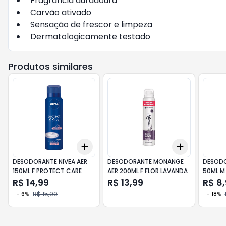
Fragrância duradoura
Carvão ativado
Sensação de frescor e limpeza
Dermatologicamente testado
Produtos similares
Add
Add
+
3
+
5
+
10
+
3
+
5
+
DESODORANTE NIVEA AER
DESODORANTE MONANGE
DESODO
150ML F PROTECT CARE
AER 200ML F FLOR LAVANDA
50ML M 
R$ 14,99
R$ 13,99
R$ 8
R$ 15,99
-
6
%
-
18
%