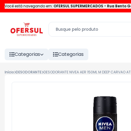
Você está navegando em:
OFERSUL SUPERMERCADOS
-
Rua Bento G
Categorias
Categorias
Início
DESODORANTE
DESODORANTE NIVEA AER 150ML M DEEP CARVAO AT