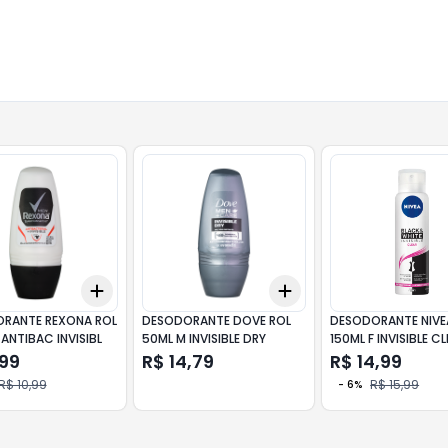
Add
Add
10
+
3
+
5
+
10
+
3
+
5
+
10
RANTE REXONA ROL
DESODORANTE DOVE ROL
DESODORANTE NIVE
ANTIBAC INVISIBL
50ML M INVISIBLE DRY
150ML F INVISIBLE C
,99
R$ 14,79
R$ 14,99
R$ 10,99
R$ 15,99
-
6
%