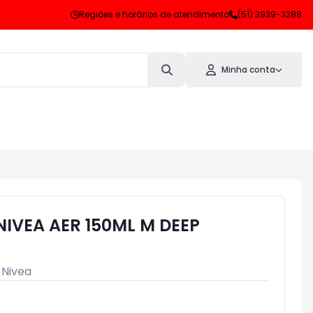
Regiões e horários de atendimento
(51) 3939-3288
Minha conta
IVEA AER 150ML M DEEP
:
Nivea