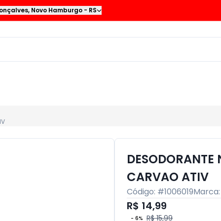
onçalves
,
Novo Hamburgo
-
RS
IV
DESODORANTE N
CARVAO ATIV
Código: #
1006019
Marca
R$ 14,99
R$ 15,99
-
6
%