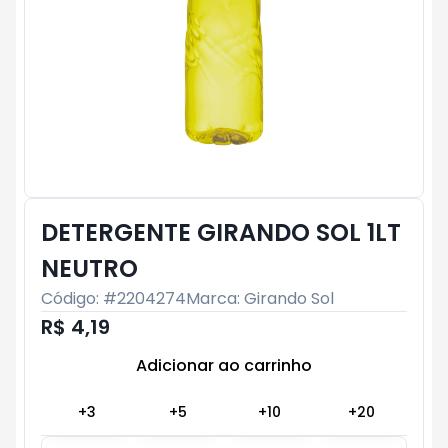
DETERGENTE GIRANDO SOL 1LT
NEUTRO
Código: #
2204274
Marca:
Girando Sol
R$ 4,19
Adicionar ao carrinho
Subtotal:
R$ 0
+
3
+
5
+
10
+
20