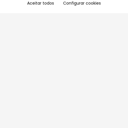
Aceitar todos
Configurar cookies
Aproveite as nossas promoções!
Cadastre seu e-mail e receba ofertas exclusivas.
QUERO RECEBER