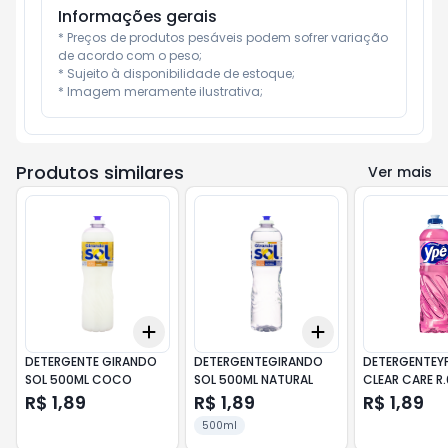
Informações gerais
* Preços de produtos pesáveis podem sofrer variação 
de acordo com o peso;

* Sujeito à disponibilidade de estoque;

* Imagem meramente ilustrativa;
Produtos similares
Ver mais
Add
Add
+
3
+
5
+
10
+
3
+
5
+
10
DETERGENTE GIRANDO
DETERGENTEGIRANDO
DETERGENTEY
SOL 500ML COCO
SOL 500ML NATURAL
CLEAR CARE R.
R$ 1,89
R$ 1,89
R$ 1,89
500ml