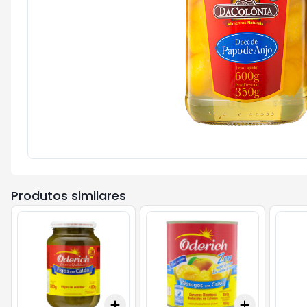
Produtos similares
Add
Add
+
3
+
5
+
10
+
3
+
5
+