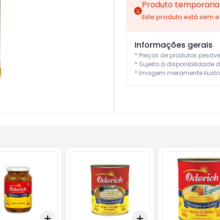
Produto temporaria
Este produto está sem 
Informações gerais
* Preços de produtos pesáv
* Sujeito à disponibilidade d
* Imagem meramente ilustra
Add
Add
10
+
3
+
5
+
10
+
3
+
5
+
10