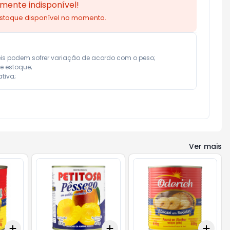
mente indisponível!
estoque disponível no momento.
eis podem sofrer variação de acordo com o peso;

e estoque;

tiva;
Ver mais
Add
Add
Add
+
3
+
5
+
10
+
3
+
5
+
10
+
3