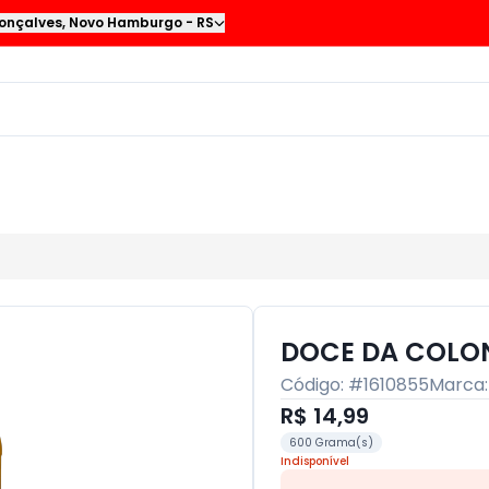
onçalves
,
Novo Hamburgo
-
RS
DOCE DA COLO
Código: #
1610855
Marca
R$ 14,99
600 Grama(s)
Indisponível