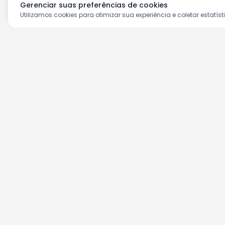
Gerenciar suas preferências de cookies
Utilizamos cookies para otimizar sua experiência e coletar estatíst
Aproveite as nossas prom
Cadastre seu e-mail e receba ofertas ex