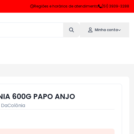
Regiões e horários de atendimento
(51) 3939-3288
Minha conta
NIA 600G PAPO ANJO
:
DaColônia