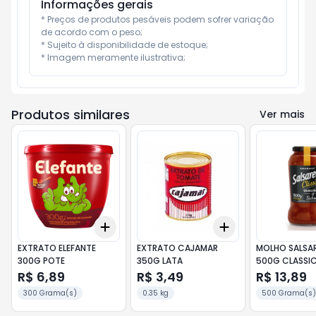
Informações gerais
* Preços de produtos pesáveis podem sofrer variação 
de acordo com o peso;

* Sujeito à disponibilidade de estoque;

* Imagem meramente ilustrativa;
Produtos similares
Ver mais
Add
Add
+
3
+
5
+
10
+
3
+
5
+
10
EXTRATO ELEFANTE
EXTRATO CAJAMAR
MOLHO SALSAR
300G POTE
350G LATA
500G CLASSI
R$ 6,89
R$ 3,49
R$ 13,89
300 Grama(s)
0.35 kg
500 Grama(s)