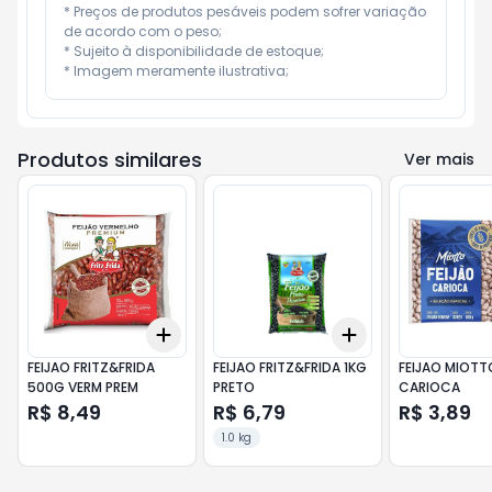
* Preços de produtos pesáveis podem sofrer variação 
de acordo com o peso;

* Sujeito à disponibilidade de estoque;

* Imagem meramente ilustrativa;
Produtos similares
Ver mais
Add
Add
+
3
+
5
+
10
+
3
+
5
+
10
FEIJAO FRITZ&FRIDA
FEIJAO FRITZ&FRIDA 1KG
FEIJAO MIOTT
500G VERM PREM
PRETO
CARIOCA
R$ 8,49
R$ 6,79
R$ 3,89
1.0 kg