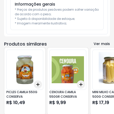
Informações gerais
* Preços de produtos pesáveis podem sofrer variação 
de acordo com o peso;

* Sujeito à disponibilidade de estoque;

* Imagem meramente ilustrativa;
Produtos similares
Ver mais
Add
Add
+
3
+
5
+
10
+
3
+
5
+
10
PICLES CAMILA 550G
CENOURA CAMILA
MINI MILHO CA
CONSERVA
550GR CONSERVA
500G CONSE
R$ 10,49
R$ 9,99
R$ 17,19