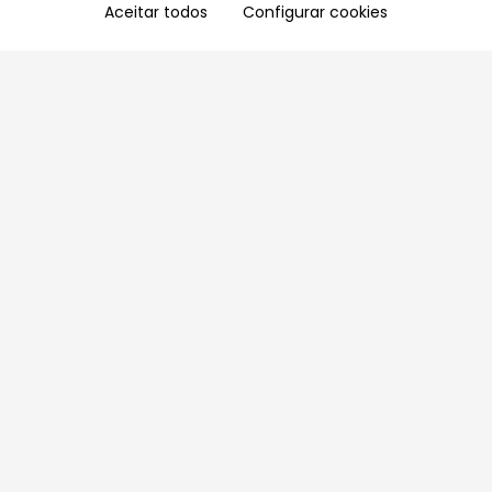
Aceitar todos
Configurar cookies
Aproveite as nossas promoções!
Cadastre seu e-mail e receba ofertas exclusivas.
QUERO RECEBER