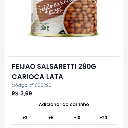
FEIJAO SALSARETTI 280G
CARIOCA LATA
Código: #
1006290
R$ 3,69
Adicionar ao carrinho
Subtotal:
R$ 0
+
3
+
5
+
10
+
20