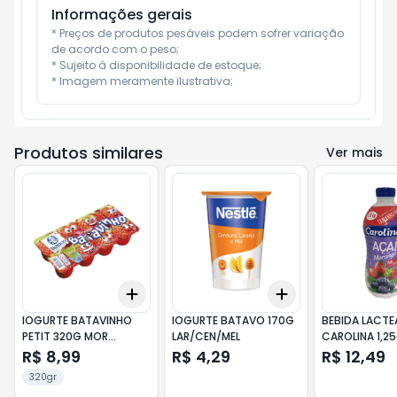
Informações gerais
* Preços de produtos pesáveis podem sofrer variação 
de acordo com o peso;

* Sujeito à disponibilidade de estoque;

* Imagem meramente ilustrativa;
Produtos similares
Ver mais
Add
Add
+
3
+
5
+
10
+
3
+
5
+
10
IOGURTE BATAVINHO
IOGURTE BATAVO 170G
BEBIDA LACTE
PETIT 320G MOR
LAR/CEN/MEL
CAROLINA 1,2
P.CANINA
ACAI C/MOR
R$ 8,99
R$ 4,29
R$ 12,49
320gr