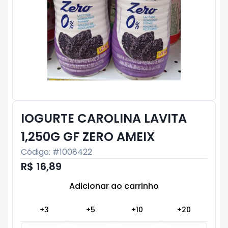
IOGURTE CAROLINA LAVITA
1,250G GF ZERO AMEIX
Código: #
1008422
R$ 16,89
Adicionar ao carrinho
Subtotal:
R$ 0
+
3
+
5
+
10
+
20