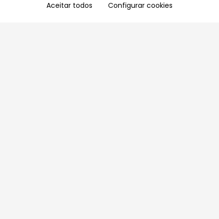
Aceitar todos
Configurar cookies
Aproveite as nossas promoções!
Cadastre seu e-mail e receba ofertas exclusivas.
QUERO RECEBER