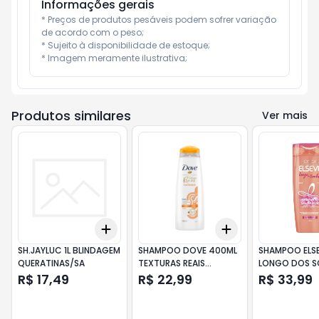
Informações gerais
* Preços de produtos pesáveis podem sofrer variação 
de acordo com o peso;

* Sujeito à disponibilidade de estoque;

* Imagem meramente ilustrativa;
Produtos similares
Ver mais
Add
Add
+
3
+
5
+
10
+
3
+
5
+
10
SH.JAYLUC 1L BLINDAGEM
SHAMPOO DOVE 400ML
SHAMPOO ELS
QUERATINAS/SA
TEXTURAS REAIS
LONGO DOS 
CACHEADO
R$ 17,49
R$ 22,99
R$ 33,99