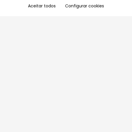
Aceitar todos
Configurar cookies
Aproveite as nossas promoções!
Cadastre seu e-mail e receba ofertas exclusivas.
QUERO RECEBER