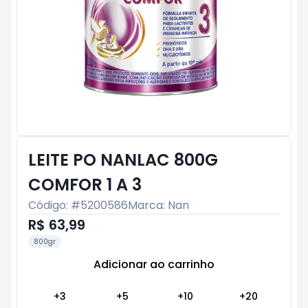
LEITE PO NANLAC 800G
COMFOR 1 A 3
Código: #
5200586
Marca:
Nan
R$ 63,99
800gr
Adicionar ao carrinho
Subtotal:
R$ 0
+
3
+
5
+
10
+
20