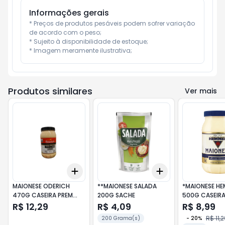
Informações gerais
* Preços de produtos pesáveis podem sofrer variação 
de acordo com o peso;

* Sujeito à disponibilidade de estoque;

* Imagem meramente ilustrativa;
Produtos similares
Ver mais
Add
Add
+
3
+
5
+
10
+
3
+
5
+
10
MAIONESE ODERICH
**MAIONESE SALADA
*MAIONESE H
470G CASEIRA PREM
200G SACHE
500G CASEIR
POTE
R$ 12,29
R$ 4,09
R$ 8,99
R$ 11,
200 Grama(s)
-
20
%