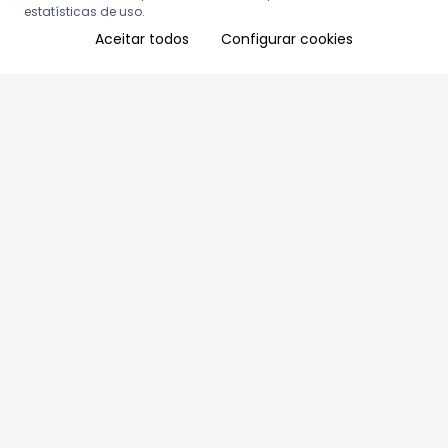
estatísticas de uso.
Aceitar todos
Configurar cookies
Aproveite as nossas promoções!
Cadastre seu e-mail e receba ofertas exclusivas.
QUERO RECEBER