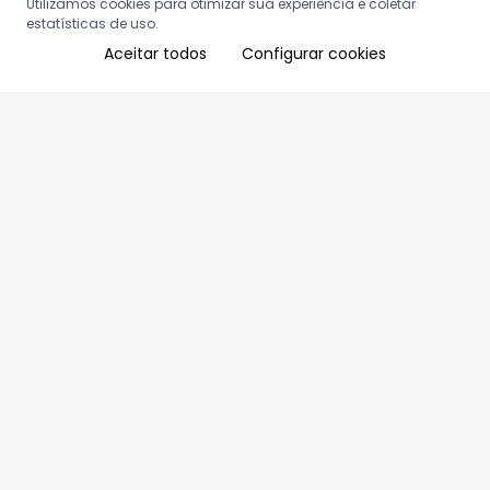
Utilizamos cookies para otimizar sua experiência e coletar
estatísticas de uso.
Aceitar todos
Configurar cookies
Aproveite as nossas promoções!
Cadastre seu e-mail e receba ofertas exclusivas.
QUERO RECEBER