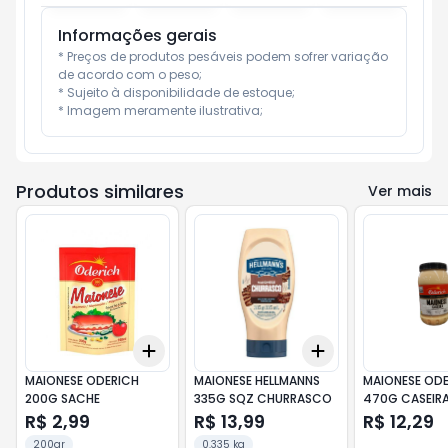
Informações gerais
* Preços de produtos pesáveis podem sofrer variação 
de acordo com o peso;

* Sujeito à disponibilidade de estoque;

* Imagem meramente ilustrativa;
Produtos similares
Ver mais
Add
Add
+
3
+
5
+
10
+
3
+
5
+
10
MAIONESE ODERICH
MAIONESE HELLMANNS
MAIONESE OD
200G SACHE
335G SQZ CHURRASCO
470G CASEIRA
POTE
R$ 2,99
R$ 13,99
R$ 12,29
200gr
0.335 kg