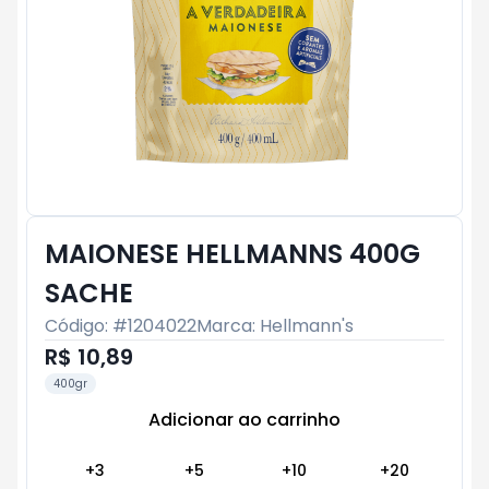
MAIONESE HELLMANNS 400G
SACHE
Código: #
1204022
Marca:
Hellmann's
R$ 10,89
400gr
Adicionar ao carrinho
Subtotal:
R$ 0
+
3
+
5
+
10
+
20