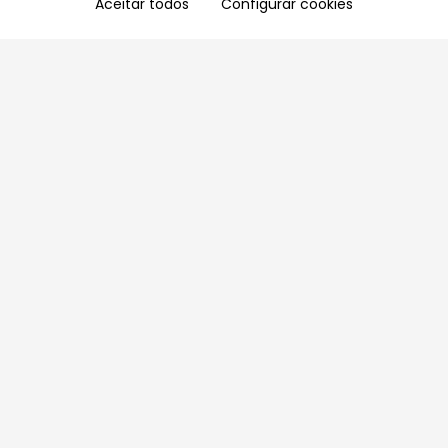
Aceitar todos
Configurar cookies
Aproveite as nossas promoções!
Cadastre seu e-mail e receba ofertas exclusivas.
QUERO RECEBER