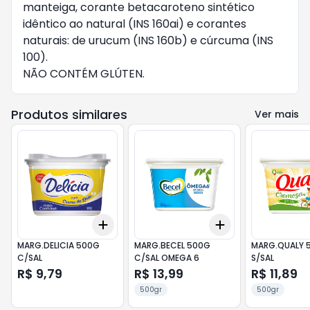
manteiga, corante betacaroteno sintético
idêntico ao natural (INS 160ai) e corantes
naturais: de urucum (INS 160b) e cúrcuma (INS
100).
NÃO CONTÉM GLÚTEN.
Produtos similares
Ver mais
Add
Add
+
3
+
5
+
10
+
3
+
5
+
10
MARG.DELICIA 500G
MARG.BECEL 500G
MARG.QUALY 
C/SAL
C/SAL OMEGA 6
S/SAL
R$ 9,79
R$ 13,99
R$ 11,89
500gr
500gr