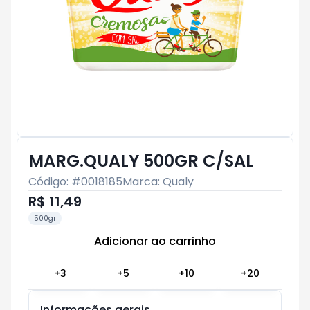
MARG.QUALY 500GR C/SAL
Código: #
0018185
Marca:
Qualy
R$ 11,49
500gr
Adicionar ao carrinho
Subtotal:
R$ 0
+
3
+
5
+
10
+
20
Informações gerais