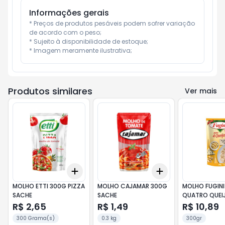
Informações gerais
* Preços de produtos pesáveis podem sofrer variação 
de acordo com o peso;

* Sujeito à disponibilidade de estoque;

* Imagem meramente ilustrativa;
Produtos similares
Ver mais
Add
Add
+
3
+
5
+
10
+
3
+
5
+
10
MOLHO ETTI 300G PIZZA
MOLHO CAJAMAR 300G
MOLHO FUGINI
SACHE
SACHE
QUATRO QUEI
R$ 2,65
R$ 1,49
R$ 10,89
300 Grama(s)
0.3 kg
300gr