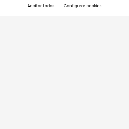
Aceitar todos
Configurar cookies
Aproveite as nossas promoções!
Cadastre seu e-mail e receba ofertas exclusivas.
QUERO RECEBER