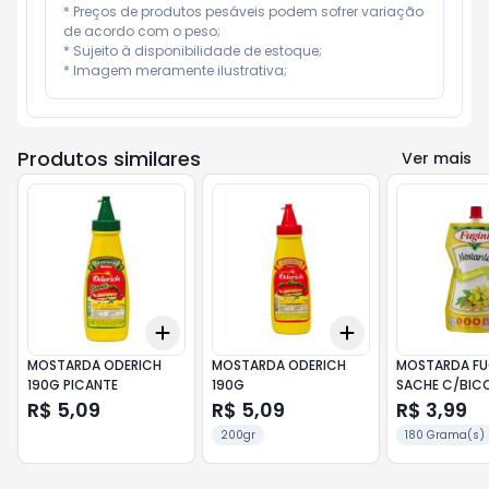
* Preços de produtos pesáveis podem sofrer variação 
de acordo com o peso;

* Sujeito à disponibilidade de estoque;

* Imagem meramente ilustrativa;
Produtos similares
Ver mais
Add
Add
+
3
+
5
+
10
+
3
+
5
+
10
MOSTARDA ODERICH
MOSTARDA ODERICH
MOSTARDA FUG
190G PICANTE
190G
SACHE C/BIC
R$ 5,09
R$ 5,09
R$ 3,99
200gr
180 Grama(s)