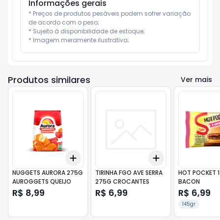
Informações gerais
* Preços de produtos pesáveis podem sofrer variação 
de acordo com o peso;

* Sujeito à disponibilidade de estoque;

* Imagem meramente ilustrativa;
Produtos similares
Ver mais
Add
Add
+
3
+
5
+
10
+
3
+
5
+
10
NUGGETS AURORA 275G
TIRINHA FGO AVE SERRA
HOT POCKET 
AUROGGETS QUEIJO
275G CROCANTES
BACON
R$ 8,99
R$ 6,99
R$ 6,99
145gr