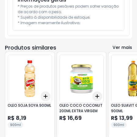
* Preços de produtos pesáveis podem sofrer variação 
de acordo com o peso;

* Sujeito à disponibilidade de estoque;

* Imagem meramente ilustrativa;
Produtos similares
Ver mais
Add
Add
+
3
+
5
+
10
+
3
+
5
+
10
OLEO SOJA SOYA 900ML
OLEO COCO COCONUT
OLEO SUAVIT 
200ML EXTRA VIRGEM
900ML
R$ 8,19
R$ 16,69
R$ 13,99
900ml
900ml