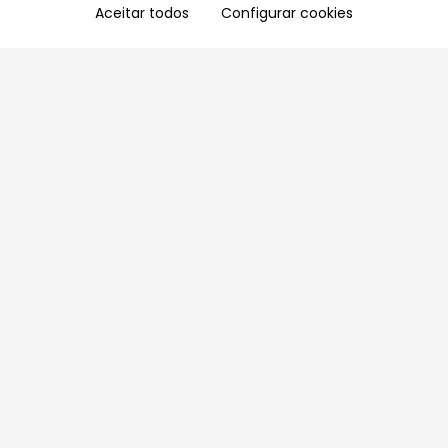
Aceitar todos
Configurar cookies
Aproveite as nossas promoções!
Cadastre seu e-mail e receba ofertas exclusivas.
QUERO RECEBER