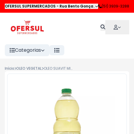
OFERSUL SUPERMERCADOS
-
Rua Bento Gonçalves
,
(51) 3939-3288
Novo Hamburgo
Categorias
Início
OLEO VEGETAL
OLEO SUAVIT MILHO 900ML