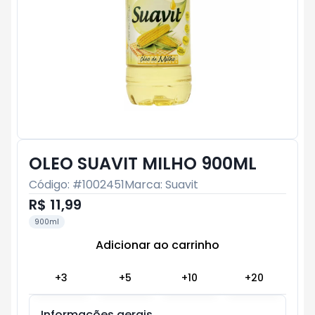
OLEO SUAVIT MILHO 900ML
Código: #
1002451
Marca:
Suavit
R$ 11,99
900ml
Adicionar ao carrinho
Subtotal:
R$ 0
+
3
+
5
+
10
+
20
Informações gerais