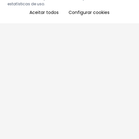
estatísticas de uso.
Aceitar todos
Configurar cookies
Aproveite as nossas promoções!
Cadastre seu e-mail e receba ofertas exclusivas.
QUERO RECEBER