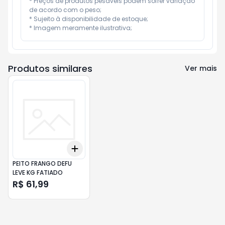
* Preços de produtos pesáveis podem sofrer variação 
de acordo com o peso;

* Sujeito à disponibilidade de estoque;

* Imagem meramente ilustrativa;
Produtos similares
Ver mais
Add
+
3
+
5
+
10
PEITO FRANGO DEFU
LEVE KG FATIADO
R$ 61,99