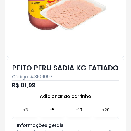
PEITO PERU SADIA KG FATIADO
Código: #
3501097
R$ 81,99
Adicionar ao carrinho
Subtotal:
R$ 0
+
3
+
5
+
10
+
20
Informações gerais