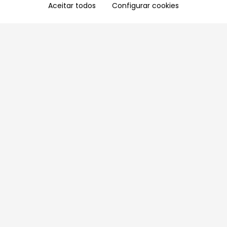
Aceitar todos
Configurar cookies
Aproveite as nossas promoções!
Cadastre seu e-mail e receba ofertas exclusivas.
QUERO RECEBER