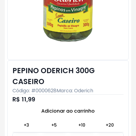
PEPINO ODERICH 300G
CASEIRO
Código: #
0000628
Marca:
Oderich
R$ 11,99
Adicionar ao carrinho
Subtotal:
R$ 0
+
3
+
5
+
10
+
20