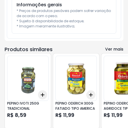
Informações gerais
* Preços de produtos pesáveis podem sofrer variação 
de acordo com o peso;

* Sujeito à disponibilidade de estoque;

* Imagem meramente ilustrativa;
Produtos similares
Ver mais
Add
Add
+
3
+
5
+
10
+
3
+
5
+
10
PEPINO IVOTI 250G
PEPINO ODERICH 300G
PEPINO ODERI
TRADICIONAL
FATIADO TIPO AMERICA
AGRIDOCE TI
R$ 8,59
R$ 11,99
R$ 11,99