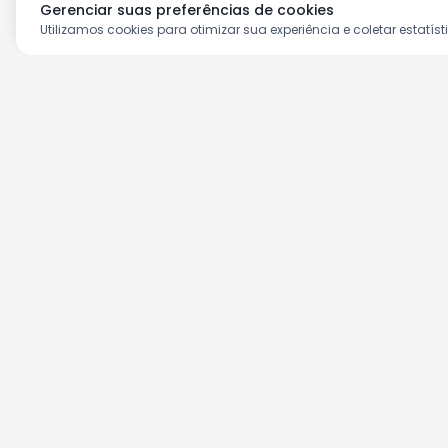
Gerenciar suas preferências de cookies
Utilizamos cookies para otimizar sua experiência e coletar estatíst
Aproveite as nossas prom
Cadastre seu e-mail e receba ofertas ex