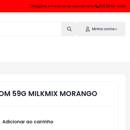
Regiões e horários de atendimento
(51) 3939-3288
Minha conta
BOM 59G MILKMIX MORANGO
Adicionar ao carrinho
Subtotal:
R$ 0,00