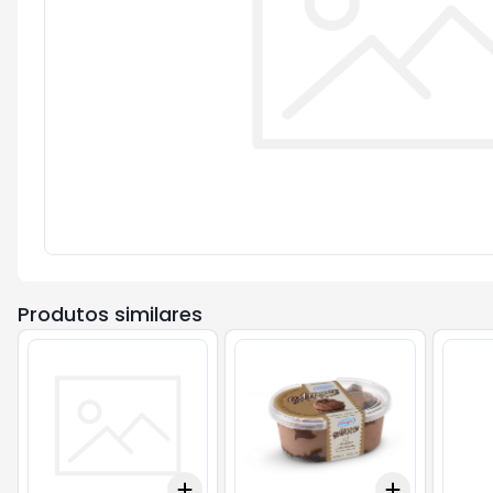
Produtos similares
Add
Add
+
3
+
5
+
10
+
3
+
5
+