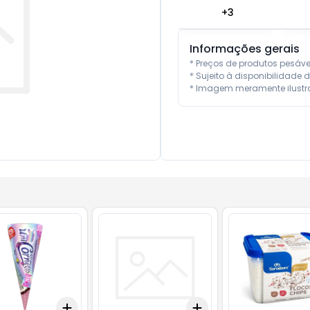
+
3
Informações gerais
* Preços de produtos pesáv
* Sujeito à disponibilidade d
* Imagem meramente ilustra
Add
Add
10
+
3
+
5
+
10
+
3
+
5
+
10