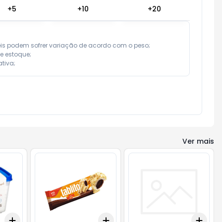
+
5
+
10
+
20
eis podem sofrer variação de acordo com o peso;

e estoque;

tiva;
Ver mais
Add
Add
Add
+
3
+
5
+
10
+
3
+
5
+
10
+
3