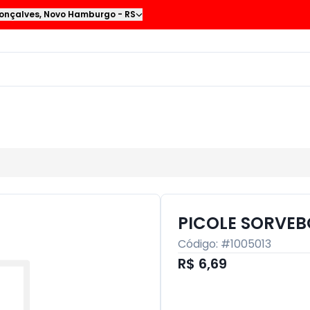
onçalves
,
Novo Hamburgo
-
RS
PICOLE SORVE
Código: #
1005013
R$ 6,69