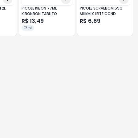
 2L
PICOLE KIBON 77ML
PICOLE SORVEBOM 59G
KIBONBON TABLITO
MILKMIX LEITE COND
R$ 13,49
R$ 6,69
73ml