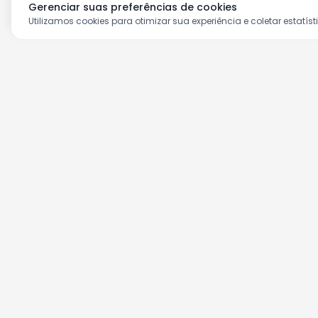
Gerenciar suas preferências de cookies
Utilizamos cookies para otimizar sua experiência e coletar estatíst
Aproveite as nossas prom
Cadastre seu e-mail e receba ofertas ex