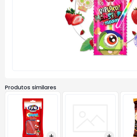
Produtos similares
Add
Add
+
3
+
5
+
10
+
3
+
5
+