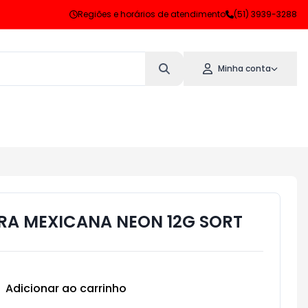
Regiões e horários de atendimento
(51) 3939-3288
Minha conta
IRA MEXICANA NEON 12G SORT
Adicionar ao carrinho
Subtotal:
R$ 0,00