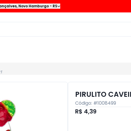
onçalves
,
Novo Hamburgo
-
RS
RT
PIRULITO CAVE
Código: #
1008499
R$ 4,39