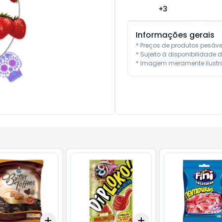
+
3
Informações gerais
* Preços de produtos pesáv
* Sujeito à disponibilidade d
* Imagem meramente ilustra
Add
Add
10
+
3
+
5
+
10
+
3
+
5
+
10