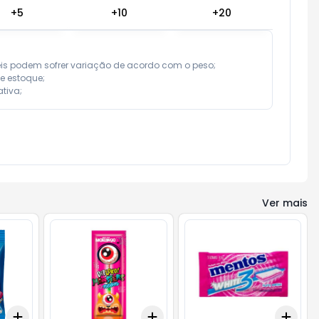
+
5
+
10
+
20
eis podem sofrer variação de acordo com o peso;

e estoque;

tiva;
Ver mais
Add
Add
Add
+
3
+
5
+
10
+
3
+
5
+
10
+
3